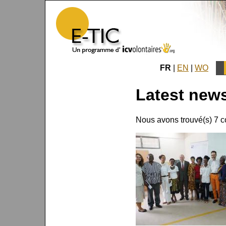
FR
|
EN
|
WO
Latest new
Nous avons trouvé(s) 7 c