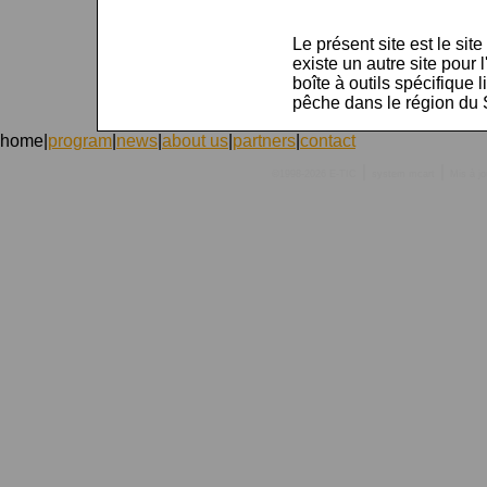
Le présent site est le si
existe un autre site pour l
boîte à outils spécifique li
pêche dans le région du 
home
|
program
|
news
|
about us
|
partners
|
contact
|
|
©1998-2026 E-TIC
system
mcart
Mis à j