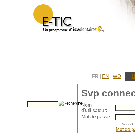
FR
|
EN
|
WO
H
Svp connec
Nom
d'utilisateur:
Mot de passe:
Mot de p