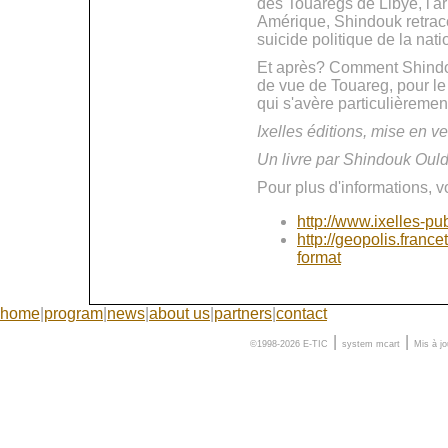
des Touaregs de Libye, l'ar
Amérique, Shindouk retrace 
suicide politique de la nati
Et après? Comment Shindouk 
de vue de Touareg, pour le
qui s'avère particulièreme
Ixelles éditions, mise en v
Un livre par Shindouk Ou
Pour plus d'informations, v
http://www.ixelles-
http://geopolis.franc
format
home
|
program
|
news
|
about us
|
partners
|
contact
|
|
©1998-2026 E-TIC
system
mcart
Mis à j