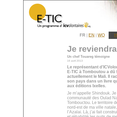
FR
|
EN
|
WO
H
Je reviendr
Un chef Touareg témoigne
16 avril 2013
Le représentant d'ICVol
E-TIC à Tomboutou a dû f
actuellement le Mali. Il ra
son pays dans un livre qu
aux éditions Ixelles.
Je m’appelle Shindouk. Je s
communauté des Oulad Nag
Tombouctou. Le territoire 
nord-est de ma ville natale
l’Azalai. Là, j’ai fait const
et réhabilité les puits de 