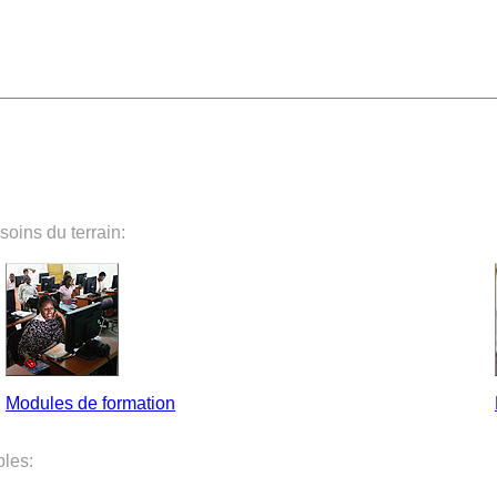
oins du terrain:
Modules de formation
bles: