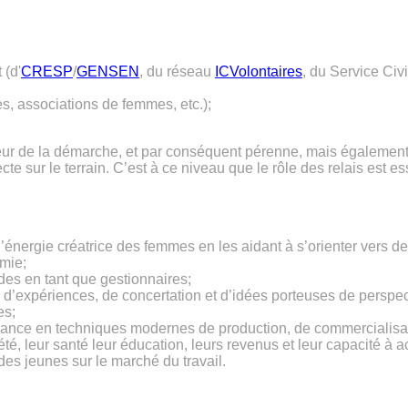
 (d'
CRESP
/
GENSEN
, du réseau
ICVolontaires
, du Service Civ
s, associations de femmes, etc.);
ateur de la démarche, et par conséquent pérenne, mais également
te sur le terrain. C’est à ce niveau que le rôle des relais est es
l’énergie créatrice des femmes en les aidant à s’orienter vers des
omie;
des en tant que gestionnaires;
 d’expériences, de concertation et d’idées porteuses de perspe
es;
issance en techniques modernes de production, de commercialisa
é, leur santé leur éducation, leurs revenus et leur capacité à ac
es jeunes sur le marché du travail.